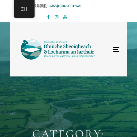
跳
跳
联系我们:
+353 (0) 94 900 0245
ZH
过
到
链
主
接
导
航
跳
Toggle
到
navigat
内
容
CATEGORY: