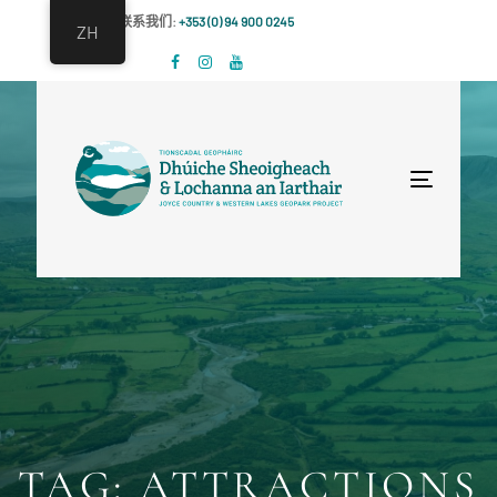
跳
跳
联系我们:
+353 (0) 94 900 0245
ZH
过
到
链
主
接
导
航
跳
Toggle
到
navigat
内
容
TAG: ATTRACTIONS