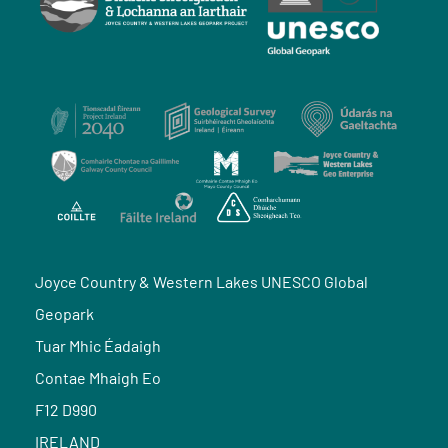
Joyce Country & Western Lakes UNESCO Global
Geopark
Tuar Mhic Éadaigh
Contae Mhaigh Eo
F12 D990
IRELAND