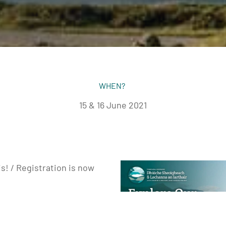
WHEN?
15 & 16 June 2021
is! / Registration is now
ealroomevents.com/
 details: