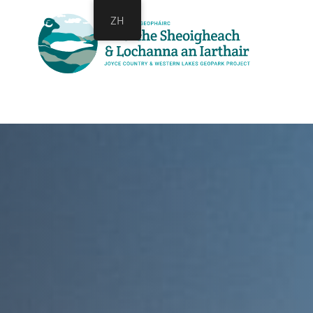
跳
跳
ZH
过
到
链
主
接
导
航
跳
到
内
容