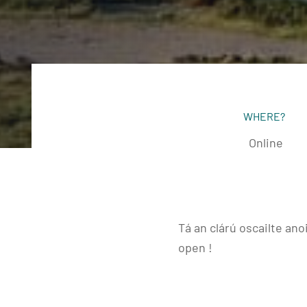
WHERE?
Online
Tá an clárú oscailte ano
open !
https://jcwlgeopark.d
See below for the latest