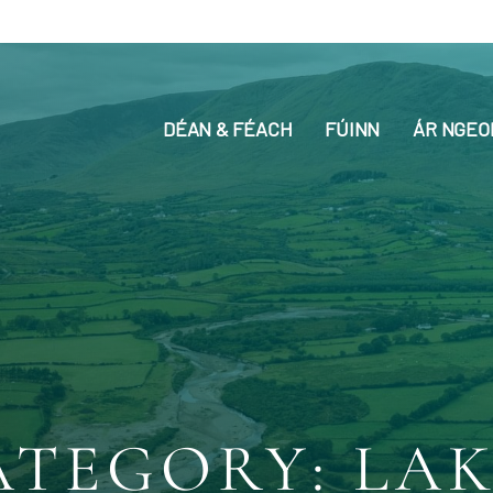
DÉAN & FÉACH
FÚINN
ÁR NGEO
ATEGORY: LAK