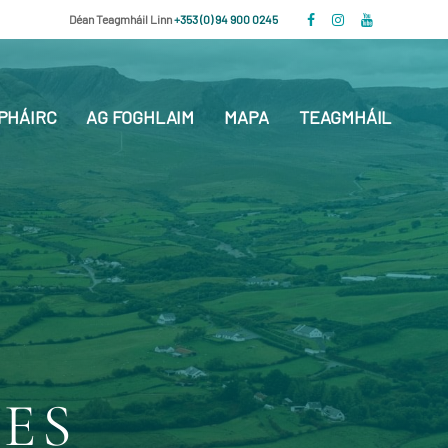
Déan Teagmháil Linn
+353 (0) 94 900 0245
PHÁIRC
AG FOGHLAIM
MAPA
TEAGMHÁIL
ES